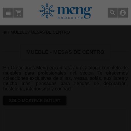
/
MUEBLE
/
MESAS DE CENTRO
MUEBLE - MESAS DE CENTRO
En Creaciones Meng encontrarás un catálogo completo de
muebles para profesionales del sector. Te ofrecemos
colecciones exclusivas de sillas, mesas, sofás, auxiliares y
mucho más, pensadas para tiendas de decoración,
hostelería, interiorismo y contract.
SOLO MOSTRAR OUTLET