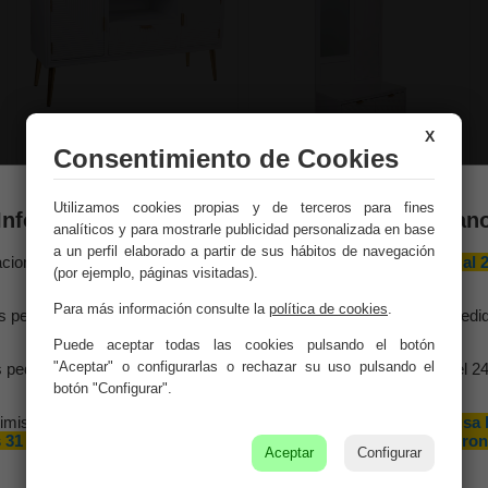
X
Consentimiento de Cookies
Mueble bajo de madera
Recibidor de madera con
Utilizamos cookies propias y de terceros para fines
blanco 121x40,5x61,5
espejo blanco 95x7x190
Información importante – Vacaciones de veran
- 90x41x47
analíticos y para mostrarle publicidad personalizada en base
Ref. 21371
Ref. 21381
a un perfil elaborado a partir de sus hábitos de navegación
aciones Meng hará una
pausa por vacaciones de verano del 10 al 
(por ejemplo, páginas visitadas).
agosto
, ambos inclusive.
Para más información consulte la
política de cookies
.
s pedidos recibidos hasta el 4 de agosto serán gestionados y expedi
antes del cierre vacacional.
Puede aceptar todas las cookies pulsando el botón
"Aceptar" o configurarlas o rechazar su uso pulsando el
 pedidos realizados a partir del 5 de agosto se tramitarán desde el 2
agosto, siguiendo el orden de recepción.
botón "Configurar".
imismo, le informamos de que la empresa hará una pequeña
pausa 
 31 de agosto y 1 de septiembre con motivo de las fiestas patron
Aceptar
Configurar
de nuestra localidad.