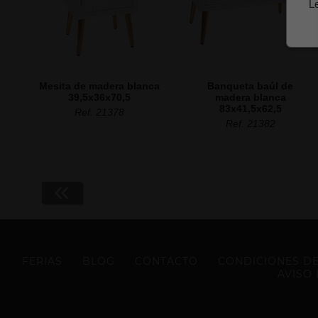
L
Mesita de madera blanca
Banqueta baúl de
39,5x36x70,5
madera blanca
83x41,5x62,5
Ref. 21378
Ref. 21382
«
FERIAS
BLOG
CONTACTO
CONDICIONES DE
AVISO