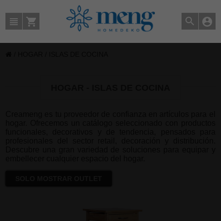
/
HOGAR
/
ISLAS DE COCINA
HOGAR - ISLAS DE COCINA
Creameng es tu proveedor de confianza en artículos para el
hogar. Ofrecemos un catálogo seleccionado con productos
funcionales, decorativos y de tendencia, pensados para
profesionales del sector retail, decoración y distribución.
Descubre una gran variedad de soluciones para equipar y
embellecer cualquier espacio del hogar.
SOLO MOSTRAR OUTLET