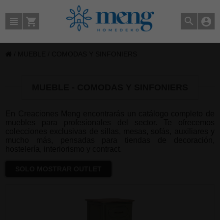
/
MUEBLE
/
COMODAS Y SINFONIERS
MUEBLE - COMODAS Y SINFONIERS
En Creaciones Meng encontrarás un catálogo completo de
muebles para profesionales del sector. Te ofrecemos
colecciones exclusivas de sillas, mesas, sofás, auxiliares y
mucho más, pensadas para tiendas de decoración,
hostelería, interiorismo y contract.
SOLO MOSTRAR OUTLET