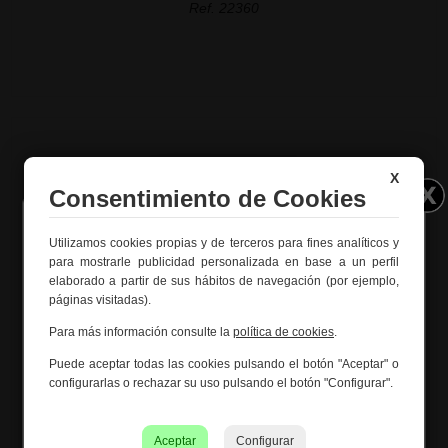
Ref. 22360
X
Consentimiento de Cookies
Utilizamos cookies propias y de terceros para fines analíticos y
Información importante – Vacaciones
para mostrarle publicidad personalizada en base a un perfil
de verano
elaborado a partir de sus hábitos de navegación (por ejemplo,
páginas visitadas).
Creaciones Meng hará una
pausa por vacaciones de
verano del 10 al 21 de agosto
, ambos inclusive.
Para más información consulte la
política de cookies
.
Los pedidos recibidos hasta el 4 de agosto serán
Puede aceptar todas las cookies pulsando el botón "Aceptar" o
gestionados y expedidos antes del cierre vacacional.
configurarlas o rechazar su uso pulsando el botón "Configurar".
Caja de llaves de madera y rejilla blanca 24x7.5x30h cm
Los pedidos realizados a partir del 5 de agosto se
Ref. 21489
tramitarán desde el 24 de agosto, siguiendo el orden de
recepción.
Aceptar
Configurar