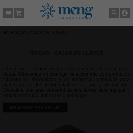
/
HOGAR
/
CAJAS DE LLAVES
HOGAR - CAJAS DE LLAVES
Creameng es tu proveedor de confianza en artículos para el
hogar. Ofrecemos un catálogo seleccionado con productos
funcionales, decorativos y de tendencia, pensados para
profesionales del sector retail, decoración y distribución.
Descubre una gran variedad de soluciones para equipar y
embellecer cualquier espacio del hogar.
SOLO MOSTRAR OUTLET