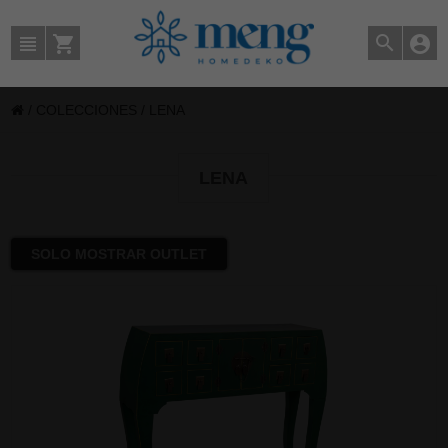
/
COLECCIONES
/
LENA
LENA
SOLO MOSTRAR OUTLET