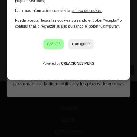
páginas visitadas).
Creaciones Meng hará una
pausa por vacaciones de
verano del 10 al 21 de agosto
, ambos inclusive.
Para más información consulte la
política de cookies
.
Los pedidos recibidos hasta el 4 de agosto serán
Recibidor de madera de 2 cajones y 2 puertas 45x26x81
Puede aceptar todas las cookies pulsando el botón "Aceptar" o
gestionados y expedidos antes del cierre vacacional.
Ref. 27357
configurarlas o rechazar su uso pulsando el botón "Configurar".
Los pedidos realizados a partir del 5 de agosto se
tramitarán desde el 24 de agosto, siguiendo el orden de
recepción.
Aceptar
Configurar
Asimismo, le informamos de que la empresa hará una
pequeña
pausa los días 31 de agosto y 1 de septiembre
con motivo de las fiestas patronales
de nuestra
Powered by
CREACIONES MENG
«
»
localidad.
Le recomendamos realizar sus pedidos con antelación
para garantizar la disponibilidad y los plazos de entrega.
FERIAS
BLOG
CONTACTO