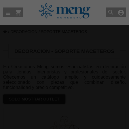
/
DECORACION
/
SOPORTE MACETEROS
DECORACION - SOPORTE MACETEROS
En Creaciones Meng somos especialistas en decoración
para tiendas, interioristas y profesionales del sector.
Ofrecemos un catálogo amplio y cuidadosamente
seleccionado con piezas que combinan diseño,
funcionalidad y precio competitivo.
SOLO MOSTRAR OUTLET