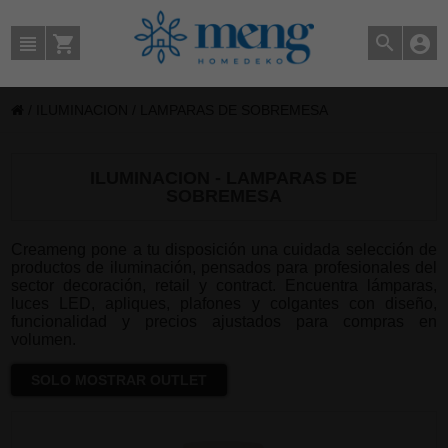
/
ILUMINACION
/
LAMPARAS DE SOBREMESA
ILUMINACION - LAMPARAS DE
SOBREMESA
Creameng pone a tu disposición una cuidada selección de
productos de iluminación, pensados para profesionales del
sector decoración, retail y contract. Encuentra lámparas,
luces LED, apliques, plafones y colgantes con diseño,
funcionalidad y precios ajustados para compras en
volumen.
SOLO MOSTRAR OUTLET