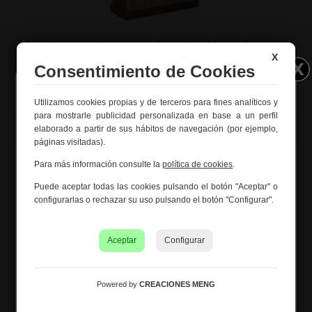
Armario de madera artesanal marrón y blanco 2 puertas
112x41x181h cm
X
Consentimiento de Cookies
Ref. 29529
Utilizamos cookies propias y de terceros para fines analíticos y
Información importante – Vacaciones
para mostrarle publicidad personalizada en base a un perfil
de verano
elaborado a partir de sus hábitos de navegación (por ejemplo,
páginas visitadas).
Creaciones Meng hará una
pausa por vacaciones de
verano del 10 al 21 de agosto
, ambos inclusive.
Para más información consulte la
política de cookies
.
Los pedidos recibidos hasta el 4 de agosto serán
Puede aceptar todas las cookies pulsando el botón "Aceptar" o
gestionados y expedidos antes del cierre vacacional.
configurarlas o rechazar su uso pulsando el botón "Configurar".
Los pedidos realizados a partir del 5 de agosto se
tramitarán desde el 24 de agosto, siguiendo el orden de
recepción.
Aceptar
Configurar
Asimismo, le informamos de que la empresa hará una
pequeña
pausa los días 31 de agosto y 1 de septiembre
con motivo de las fiestas patronales
de nuestra
Powered by
CREACIONES MENG
localidad.