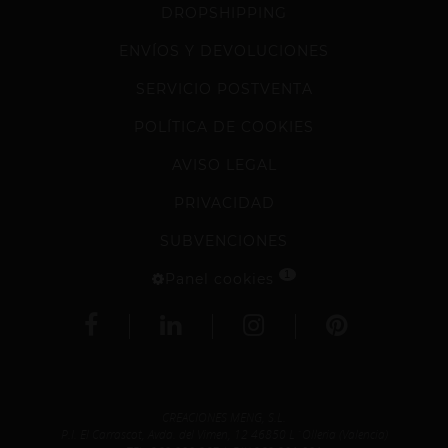
DROPSHIPPING
ENVÍOS Y DEVOLUCIONES
SERVICIO POSTVENTA
POLÍTICA DE COOKIES
AVISO LEGAL
PRIVACIDAD
SUBVENCIONES
1
Panel cookies
CREACIONES MENG, S.L.
P.I. El Carrascot, Avda. del Vimen, 12 46850 L´Olleria (Valencia)