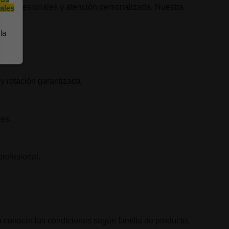
s profesionales y atención personalizada. Nuestra
ales
ables.
la
y rotación garantizada.
les.
rofesional.
a conocer las condiciones según familia de producto.