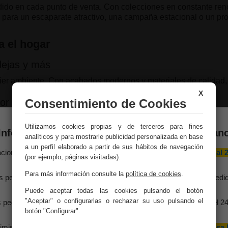
adido en cada punto de venta. Con colecciones en constante re
a para un escaparate atractivo, una campaña estacional o un pro
a el hogar
dejas y más
er ambiente. Con acabados modernos y materiales de calidad, s
X
ior
Consentimiento de Cookies
lidez y funcionalidad tanto en interiores como en terrazas y jar
Utilizamos cookies propias y de terceros para fines
Información importante – Vacaciones de veran
analíticos y para mostrarle publicidad personalizada en base
a un perfil elaborado a partir de sus hábitos de navegación
aciones Meng hará una
pausa por vacaciones de verano del 10 al 
adros abstractos hasta láminas naturales y estructuras en reliev
(por ejemplo, páginas visitadas).
agosto
, ambos inclusive.
Para más información consulte la
política de cookies
.
t
s pedidos recibidos hasta el 4 de agosto serán gestionados y expedi
antes del cierre vacacional.
Puede aceptar todas las cookies pulsando el botón
acios públicos, hoteles o comercios que buscan un ambiente cu
"Aceptar" o configurarlas o rechazar su uso pulsando el
 pedidos realizados a partir del 5 de agosto se tramitarán desde el 2
agosto, siguiendo el orden de recepción.
botón "Configurar".
e decoración para el hogar?
imismo, le informamos de que la empresa hará una pequeña
pausa 