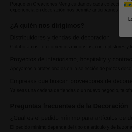
Porque en Creaciones Meng cuidamos cada colección como s
días
experiencia en decoración nos permite anticiparnos a las te
L
¿A quién nos dirigimos?
Distribuidores y tiendas de decoración
Colaboramos con comercios minoristas, concept stores y ti
Proyectos de interiorismo, hospitality y contrac
Apoyamos a profesionales en la selección de piezas decora
Empresas que buscan proveedores de decoraci
Ya seas una cadena de tiendas o un nuevo negocio, te ofr
Preguntas frecuentes de la Decoración
¿Cuál es el pedido mínimo para artículos de 
El pedido mínimo depende del tipo de artículo y de la zon