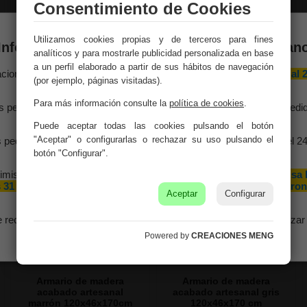
Consentimiento de Cookies
Aparador de madera
Aparador de madera
artesanal 118x52x94h cm
artesanal 117x42x92h cm
marrón
marrón
Utilizamos cookies propias y de terceros para fines
Información importante – Vacaciones de veran
Ref. 29359
Ref. 29357
analíticos y para mostrarle publicidad personalizada en base
a un perfil elaborado a partir de sus hábitos de navegación
aciones Meng hará una
pausa por vacaciones de verano del 10 al 
(por ejemplo, páginas visitadas).
agosto
, ambos inclusive.
Para más información consulte la
política de cookies
.
s pedidos recibidos hasta el 4 de agosto serán gestionados y expedi
antes del cierre vacacional.
Puede aceptar todas las cookies pulsando el botón
"Aceptar" o configurarlas o rechazar su uso pulsando el
 pedidos realizados a partir del 5 de agosto se tramitarán desde el 2
agosto, siguiendo el orden de recepción.
botón "Configurar".
imismo, le informamos de que la empresa hará una pequeña
pausa 
 31 de agosto y 1 de septiembre con motivo de las fiestas patron
Aceptar
Configurar
de nuestra localidad.
e recomendamos realizar sus pedidos con antelación para garantizar 
disponibilidad y los plazos de entrega.
Powered by
CREACIONES MENG
Armario de madera
Armario de madera
acabado artesanal
acabado artesanal gris
marrón 120x46x170cm
120x46x170 cm