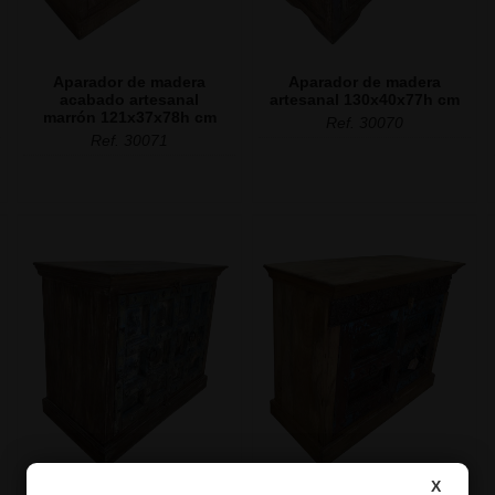
Aparador de madera
Aparador de madera
acabado artesanal
artesanal 130x40x77h cm
marrón 121x37x78h cm
Ref. 30070
Ref. 30071
X