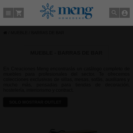
/
MUEBLE
/
BARRAS DE BAR
MUEBLE - BARRAS DE BAR
En Creaciones Meng encontrarás un catálogo completo de
muebles para profesionales del sector. Te ofrecemos
colecciones exclusivas de sillas, mesas, sofás, auxiliares y
mucho más, pensadas para tiendas de decoración,
hostelería, interiorismo y contract.
SOLO MOSTRAR OUTLET