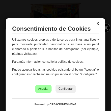
X
Consentimiento de Cookies
Utilizamos cookies propias y de terceros para fines analíticos y
Información importante – Vacaciones
para mostrarle publicidad personalizada en base a un perfil
de verano
elaborado a partir de sus hábitos de navegación (por ejemplo,
páginas visitadas).
Creaciones Meng hará una
pausa por vacaciones de
Barra botellero en negro de madera y metal con luz
verano del 10 al 21 de agosto
, ambos inclusive.
150x60x105h cm
Para más información consulte la
política de cookies
.
Ref. 26534
Los pedidos recibidos hasta el 4 de agosto serán
Puede aceptar todas las cookies pulsando el botón "Aceptar" o
gestionados y expedidos antes del cierre vacacional.
configurarlas o rechazar su uso pulsando el botón "Configurar".
Los pedidos realizados a partir del 5 de agosto se
tramitarán desde el 24 de agosto, siguiendo el orden de
recepción.
Aceptar
Configurar
Asimismo, le informamos de que la empresa hará una
pequeña
pausa los días 31 de agosto y 1 de septiembre
con motivo de las fiestas patronales
de nuestra
Powered by
CREACIONES MENG
localidad.