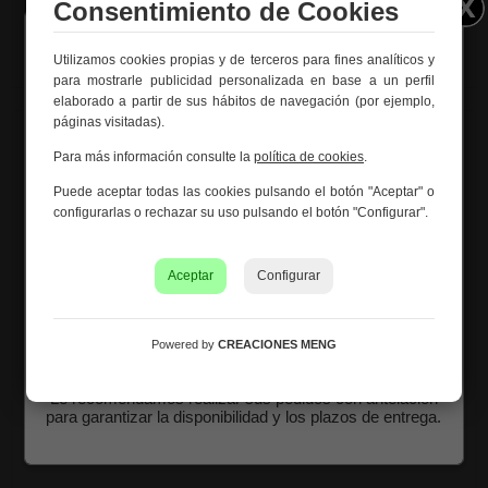
Consentimiento de Cookies
Ref. 29602
Utilizamos cookies propias y de terceros para fines analíticos y
Información importante – Vacaciones
para mostrarle publicidad personalizada en base a un perfil
de verano
elaborado a partir de sus hábitos de navegación (por ejemplo,
páginas visitadas).
Creaciones Meng hará una
pausa por vacaciones de
verano del 10 al 21 de agosto
, ambos inclusive.
Para más información consulte la
política de cookies
.
Los pedidos recibidos hasta el 4 de agosto serán
Puede aceptar todas las cookies pulsando el botón "Aceptar" o
gestionados y expedidos antes del cierre vacacional.
configurarlas o rechazar su uso pulsando el botón "Configurar".
Los pedidos realizados a partir del 5 de agosto se
tramitarán desde el 24 de agosto, siguiendo el orden de
recepción.
Aceptar
Configurar
Asimismo, le informamos de que la empresa hará una
pequeña
pausa los días 31 de agosto y 1 de septiembre
con motivo de las fiestas patronales
de nuestra
Powered by
CREACIONES MENG
localidad.
Le recomendamos realizar sus pedidos con antelación
Recibidor de madera blanco 100x40x80
para garantizar la disponibilidad y los plazos de entrega.
Ref. 20894