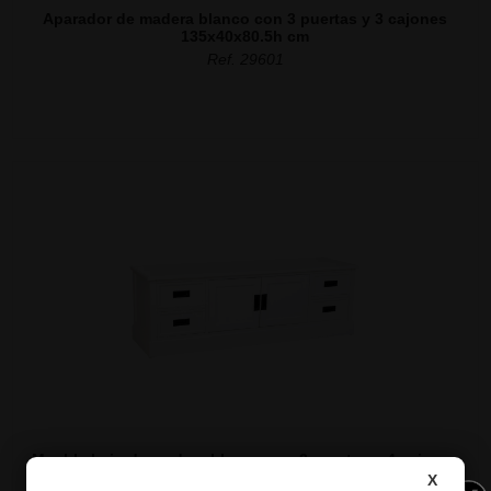
Aparador de madera blanco con 3 puertas y 3 cajones
135x40x80.5h cm
Ref. 29601
Mueble bajo de madera blanco con 2 puertas y 4 cajones
154x45x51.5h cm
X