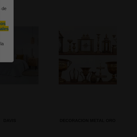
4 de
los
ales
la
DAVIS
DECORACION METAL ORO