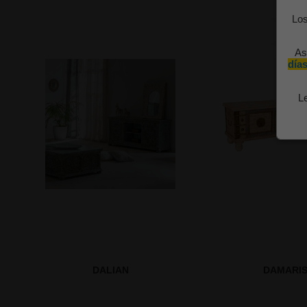
Los
As
días
L
DALIAN
DAMARI