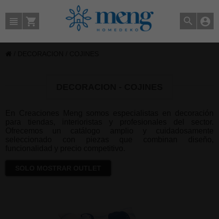
/
DECORACION
/
COJINES
DECORACION - COJINES
En Creaciones Meng somos especialistas en decoración
para tiendas, interioristas y profesionales del sector.
Ofrecemos un catálogo amplio y cuidadosamente
seleccionado con piezas que combinan diseño,
funcionalidad y precio competitivo.
SOLO MOSTRAR OUTLET