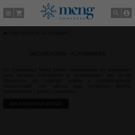
/
DECORACION
/
ALFOMBRAS
DECORACION - ALFOMBRAS
En Creaciones Meng somos especialistas en decoración
para tiendas, interioristas y profesionales del sector.
Ofrecemos un catálogo amplio y cuidadosamente
seleccionado con piezas que combinan diseño,
funcionalidad y precio competitivo.
SOLO MOSTRAR OUTLET