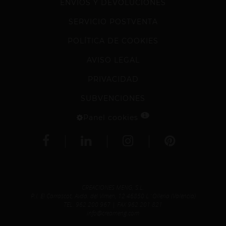
ENVÍOS Y DEVOLUCIONES
SERVICIO POSTVENTA
POLÍTICA DE COOKIES
AVISO LEGAL
PRIVACIDAD
SUBVENCIONES
1
Panel cookies
CREACIONES MENG, S.L.
P.I. El Carrascot, Avda. del Vimen, 12 46850 L´Olleria (Valencia)
TEL.
962 200 967
| FAX 962 201 821
info@creameng.com