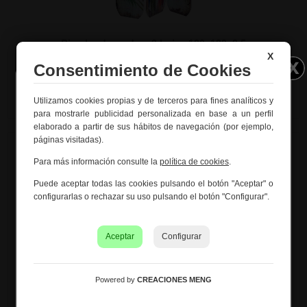
Biombo de madera 3 hojas 120x180x2.5
X
Ref. 19367
Consentimiento de Cookies
Utilizamos cookies propias y de terceros para fines analíticos y
Información importante – Vacaciones
para mostrarle publicidad personalizada en base a un perfil
de verano
elaborado a partir de sus hábitos de navegación (por ejemplo,
páginas visitadas).
Creaciones Meng hará una
pausa por vacaciones de
verano del 10 al 21 de agosto
, ambos inclusive.
Para más información consulte la
política de cookies
.
Los pedidos recibidos hasta el 4 de agosto serán
Puede aceptar todas las cookies pulsando el botón "Aceptar" o
gestionados y expedidos antes del cierre vacacional.
configurarlas o rechazar su uso pulsando el botón "Configurar".
Los pedidos realizados a partir del 5 de agosto se
tramitarán desde el 24 de agosto, siguiendo el orden de
recepción.
Aceptar
Configurar
Asimismo, le informamos de que la empresa hará una
pequeña
pausa los días 31 de agosto y 1 de septiembre
con motivo de las fiestas patronales
de nuestra
Powered by
CREACIONES MENG
localidad.