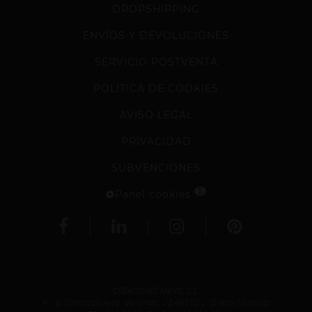
DROPSHIPPING
ENVÍOS Y DEVOLUCIONES
SERVICIO POSTVENTA
POLÍTICA DE COOKIES
AVISO LEGAL
PRIVACIDAD
SUBVENCIONES
1
Panel cookies
CREACIONES MENG, S.L.
P.I. El Carrascot, Avda. del Vimen, 12 46850 L´Olleria (Valencia)