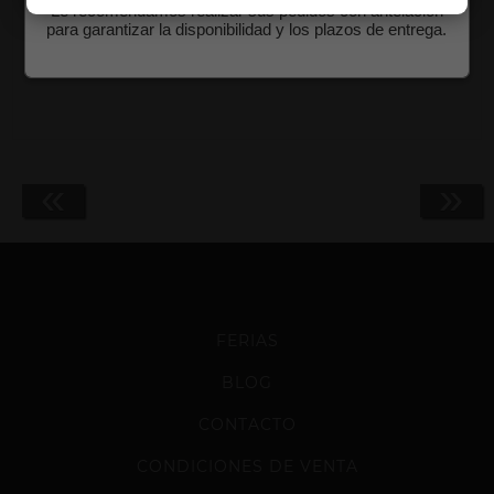
Le recomendamos realizar sus pedidos con antelación
Biombo de madera 3 hojas 120x180x2.5
para garantizar la disponibilidad y los plazos de entrega.
Ref. 19366
«
»
FERIAS
BLOG
CONTACTO
CONDICIONES DE VENTA