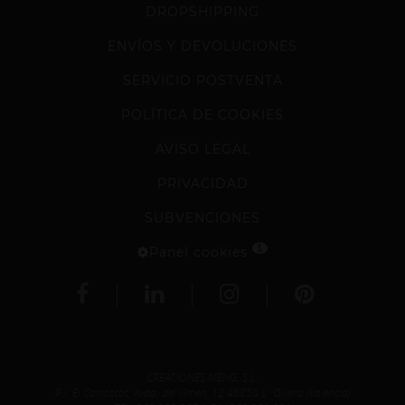
DROPSHIPPING
ENVÍOS Y DEVOLUCIONES
SERVICIO POSTVENTA
POLÍTICA DE COOKIES
AVISO LEGAL
PRIVACIDAD
SUBVENCIONES
1
Panel cookies
CREACIONES MENG, S.L.
P.I. El Carrascot, Avda. del Vimen, 12 46850 L´Olleria (Valencia)