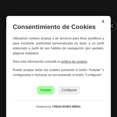
Percha de madera y metal negra 45x6x15
X
Ref. 22362
Consentimiento de Cookies
Utilizamos cookies propias y de terceros para fines analíticos y
Información importante – Vacaciones
para mostrarle publicidad personalizada en base a un perfil
de verano
elaborado a partir de sus hábitos de navegación (por ejemplo,
páginas visitadas).
Creaciones Meng hará una
pausa por vacaciones de
verano del 10 al 21 de agosto
, ambos inclusive.
Para más información consulte la
política de cookies
.
Los pedidos recibidos hasta el 4 de agosto serán
Puede aceptar todas las cookies pulsando el botón "Aceptar" o
gestionados y expedidos antes del cierre vacacional.
configurarlas o rechazar su uso pulsando el botón "Configurar".
Los pedidos realizados a partir del 5 de agosto se
tramitarán desde el 24 de agosto, siguiendo el orden de
recepción.
Aceptar
Configurar
Asimismo, le informamos de que la empresa hará una
pequeña
pausa los días 31 de agosto y 1 de septiembre
con motivo de las fiestas patronales
de nuestra
Powered by
CREACIONES MENG
localidad.