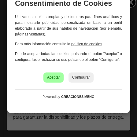
Consentimiento de Cookies
Utilizamos cookies propias y de terceros para fines analíticos y
Información importante – Vacaciones
para mostrarle publicidad personalizada en base a un perfil
de verano
elaborado a partir de sus hábitos de navegación (por ejemplo,
páginas visitadas).
Creaciones Meng hará una
pausa por vacaciones de
verano del 10 al 21 de agosto
, ambos inclusive.
Para más información consulte la
política de cookies
.
Los pedidos recibidos hasta el 4 de agosto serán
Puede aceptar todas las cookies pulsando el botón "Aceptar" o
gestionados y expedidos antes del cierre vacacional.
configurarlas o rechazar su uso pulsando el botón "Configurar".
Los pedidos realizados a partir del 5 de agosto se
tramitarán desde el 24 de agosto, siguiendo el orden de
recepción.
Aceptar
Configurar
Asimismo, le informamos de que la empresa hará una
pequeña
pausa los días 31 de agosto y 1 de septiembre
con motivo de las fiestas patronales
de nuestra
Powered by
CREACIONES MENG
localidad.
Le recomendamos realizar sus pedidos con antelación
Mesa de centro de madera marrón 90x90x46h cm
para garantizar la disponibilidad y los plazos de entrega.
Ref. 29753