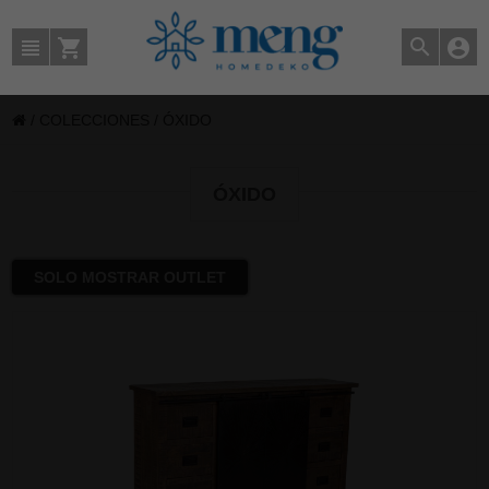
/
COLECCIONES
/
ÓXIDO
ÓXIDO
SOLO MOSTRAR OUTLET