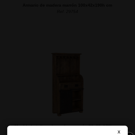
Armario de madera marrón 100x42x190h cm
Ref. 29754
Mueble botellero de madera marrón 80x39x170h cm
X
Ref. 29752