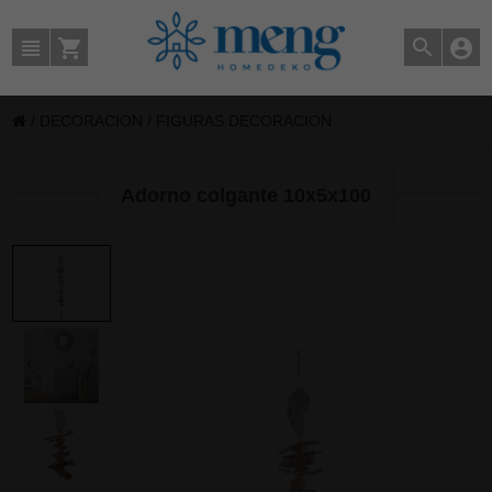
/
DECORACION
/
FIGURAS DECORACION
Adorno colgante 10x5x100