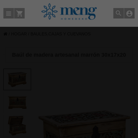
/
HOGAR
/
BAULES,CAJAS Y CUEVANOS
Baúl de madera artesanal marrón 30x17x20