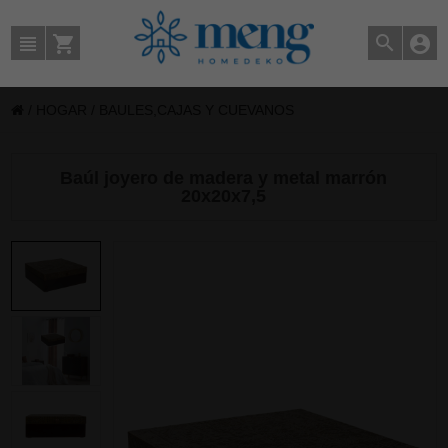
/
HOGAR
/
BAULES,CAJAS Y CUEVANOS
Baúl joyero de madera y metal marrón
20x20x7,5