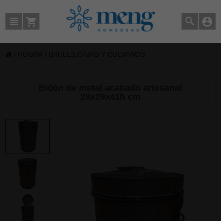
/
HOGAR
/
BAULES,CAJAS Y CUEVANOS
Bidón de metal acabado artesanal
29x29x41h cm