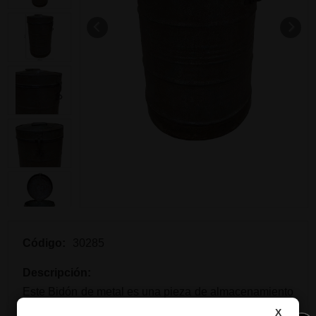
Código:
30285
Descripción:
Este Bidón de metal es una pieza de almacenamiento
vertical y compacta, perfecta para añadir un toque
X