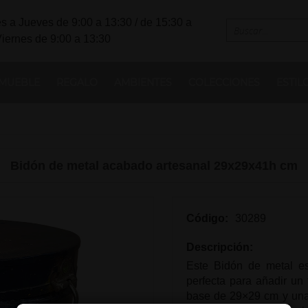
s a Jueves de 9:00 a 13:30 / de 15:30 a
Viernes de 9:00 a 13:30
MUEBLE
REGALO
AMBIENTES
COLECCIONES
ESTIL
Bidón de metal acabado artesanal 29x29x41h cm
Código:
30289
Descripción:
Este Bidón de metal es
perfecta para añadir un 
base de 29×29 cm y una 