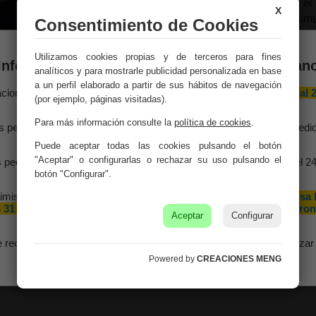
acabado artesanal en el 
X
únicas que pueden simul
Consentimiento de Cookies
elemento decorativo.
Utilizamos cookies propias y de terceros para fines
Estilo:
ARTESANA
Información importante – Vacaciones de veran
analíticos y para mostrarle publicidad personalizada en base
a un perfil elaborado a partir de sus hábitos de navegación
Medidas:
29x29x41h c
aciones Meng hará una
pausa por vacaciones de verano del 10 al 
(por ejemplo, páginas visitadas).
agosto
, ambos inclusive.
Peso:
2.6Kg.
Para más información consulte la
política de cookies
.
s pedidos recibidos hasta el 4 de agosto serán gestionados y expedi
antes del cierre vacacional.
Puede aceptar todas las cookies pulsando el botón
Montaje:
Viene monta
"Aceptar" o configurarlas o rechazar su uso pulsando el
 pedidos realizados a partir del 5 de agosto se tramitarán desde el 2
agosto, siguiendo el orden de recepción.
botón "Configurar".
Color:
Negro
imismo, le informamos de que la empresa hará una pequeña
pausa 
Material:
Hierro
 31 de agosto y 1 de septiembre con motivo de las fiestas patron
Aceptar
Configurar
de nuestra localidad.
e recomendamos realizar sus pedidos con antelación para garantizar 
disponibilidad y los plazos de entrega.
Powered by
CREACIONES MENG