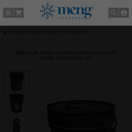
/
HOGAR
/
BAULES,CAJAS Y CUEVANOS
Bidon de metal acabado artesanal color
oxido 19x19x24h cm