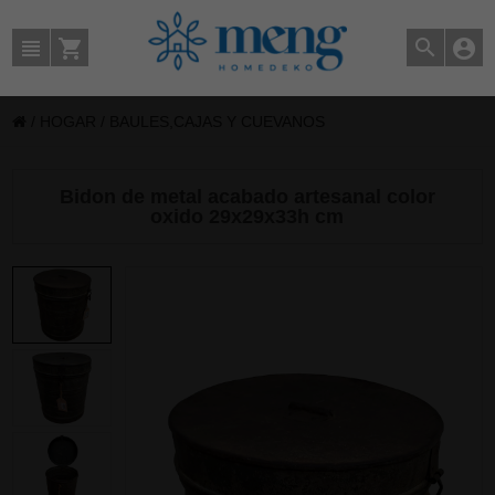
/
HOGAR
/
BAULES,CAJAS Y CUEVANOS
Bidon de metal acabado artesanal color
oxido 29x29x33h cm