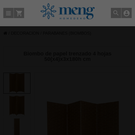
/
DECORACION
/
PARABANES (BIOMBOS)
Biombo de papel trenzado 4 hojas
50(x4)x3x180h cm