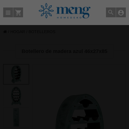
/
HOGAR
/
BOTELLEROS
Botellero de madera azul 46x27x85