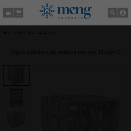
/
HOGAR
/
BOTELLEROS
Cajón botellero de madera marrón 33x32x43