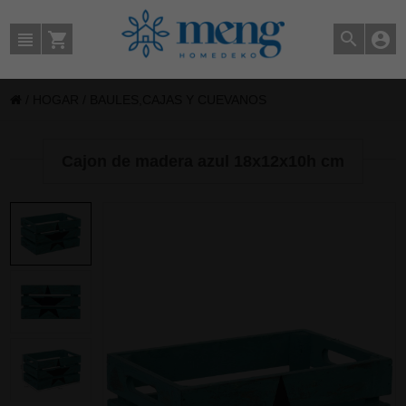
/
HOGAR
/
BAULES,CAJAS Y CUEVANOS
Cajon de madera azul 18x12x10h cm