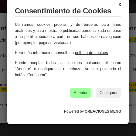
objetos pequeños y mant
X
Consentimiento de Cookies
Medidas:
18x12x10h c
Utilizamos cookies propias y de terceros para fines
Peso:
0.18Kg.
Información importante – Vacaciones de veran
analíticos y para mostrarle publicidad personalizada en base
a un perfil elaborado a partir de sus hábitos de navegación
Montaje:
Viene monta
aciones Meng hará una
pausa por vacaciones de verano del 10 al 
(por ejemplo, páginas visitadas).
agosto
, ambos inclusive.
Color:
Rosa
Para más información consulte la
política de cookies
.
s pedidos recibidos hasta el 4 de agosto serán gestionados y expedi
antes del cierre vacacional.
Material:
100% Mader
Puede aceptar todas las cookies pulsando el botón
"Aceptar" o configurarlas o rechazar su uso pulsando el
 pedidos realizados a partir del 5 de agosto se tramitarán desde el 2
agosto, siguiendo el orden de recepción.
botón "Configurar".
imismo, le informamos de que la empresa hará una pequeña
pausa 
 31 de agosto y 1 de septiembre con motivo de las fiestas patron
Aceptar
Configurar
de nuestra localidad.
e recomendamos realizar sus pedidos con antelación para garantizar 
disponibilidad y los plazos de entrega.
Powered by
CREACIONES MENG