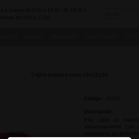
s a Jueves de 9:00 a 13:30 / de 15:30 a
Viernes de 9:00 a 13:30
MUEBLE
REGALO
AMBIENTES
COLECCIONES
ESTIL
Cajón madera rosa 18x12x10
Código:
20151
Descripción:
Este cajón de mader
almacenamiento. Con 
centímetros de profundi