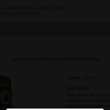
s a Jueves de 9:00 a 13:30 / de 15:30 a
Viernes de 9:00 a 13:30
MUEBLE
REGALO
AMBIENTES
COLECCIONES
ESTIL
Camara video metal marrón 17x15x32h cm
Código:
25697
Descripción:
Esta cámara de video de
realista y su color añad
Ideal para los amantes de