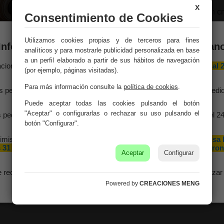
X
Medidas:
17x15x32h c
Consentimiento de Cookies
Peso:
0.53Kg.
Utilizamos cookies propias y de terceros para fines
Información importante – Vacaciones de veran
analíticos y para mostrarle publicidad personalizada en base
Montaje:
Viene monta
a un perfil elaborado a partir de sus hábitos de navegación
aciones Meng hará una
pausa por vacaciones de verano del 10 al 
(por ejemplo, páginas visitadas).
Color:
Marrón
agosto
, ambos inclusive.
Para más información consulte la
política de cookies
.
s pedidos recibidos hasta el 4 de agosto serán gestionados y expedi
Material:
Hierro
antes del cierre vacacional.
Puede aceptar todas las cookies pulsando el botón
"Aceptar" o configurarlas o rechazar su uso pulsando el
 pedidos realizados a partir del 5 de agosto se tramitarán desde el 2
agosto, siguiendo el orden de recepción.
botón "Configurar".
imismo, le informamos de que la empresa hará una pequeña
pausa 
 31 de agosto y 1 de septiembre con motivo de las fiestas patron
Aceptar
Configurar
de nuestra localidad.
e recomendamos realizar sus pedidos con antelación para garantizar 
disponibilidad y los plazos de entrega.
Powered by
CREACIONES MENG