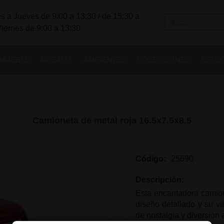
s a Jueves de 9:00 a 13:30 / de 15:30 a
Viernes de 9:00 a 13:30
MUEBLE
REGALO
AMBIENTES
COLECCIONES
ESTIL
Camioneta de metal roja 16.5x7.5x8.5
Código:
25690
Descripción:
Esta encantadora camion
diseño detallado y su vi
de nostalgia y diversión 