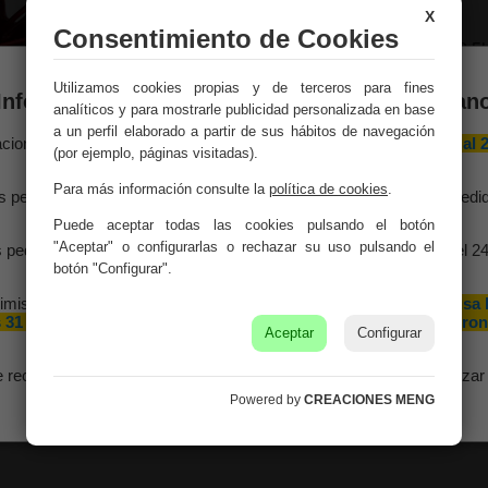
clásicos.
X
Consentimiento de Cookies
Medidas:
16.5x7.5x8.5
Utilizamos cookies propias y de terceros para fines
Peso:
0.24Kg.
Información importante – Vacaciones de veran
analíticos y para mostrarle publicidad personalizada en base
a un perfil elaborado a partir de sus hábitos de navegación
Montaje:
Viene monta
aciones Meng hará una
pausa por vacaciones de verano del 10 al 
(por ejemplo, páginas visitadas).
agosto
, ambos inclusive.
Color:
Rojo
Para más información consulte la
política de cookies
.
s pedidos recibidos hasta el 4 de agosto serán gestionados y expedi
antes del cierre vacacional.
Material:
Hierro, ABS
Puede aceptar todas las cookies pulsando el botón
"Aceptar" o configurarlas o rechazar su uso pulsando el
 pedidos realizados a partir del 5 de agosto se tramitarán desde el 2
agosto, siguiendo el orden de recepción.
botón "Configurar".
imismo, le informamos de que la empresa hará una pequeña
pausa 
 31 de agosto y 1 de septiembre con motivo de las fiestas patron
Aceptar
Configurar
de nuestra localidad.
e recomendamos realizar sus pedidos con antelación para garantizar 
disponibilidad y los plazos de entrega.
Powered by
CREACIONES MENG