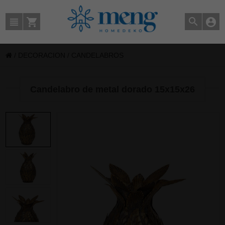
/
DECORACION
/
CANDELABROS
Candelabro de metal dorado 15x15x26