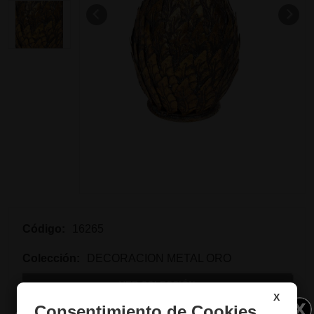
Código:
16265
Colección:
DECORACION METAL ORO
VER COLECCIÓN
X
Consentimiento de Cookies