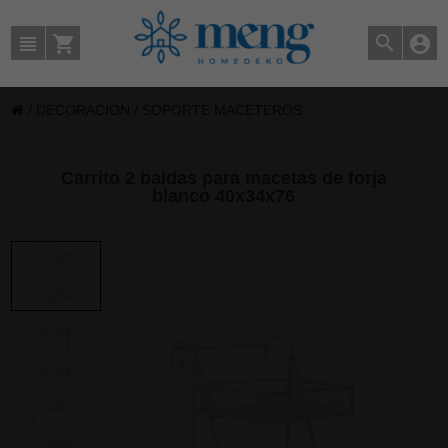
/
DECORACION
/
SOPORTE MACETEROS
Carrito 2 baldas para macetas de forja
blanco 40x34x76