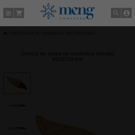
/
DECORACION
/
BANDEJAS DECORATIVAS
Centro de mesa de cerámica dorado
43x17x3 cm