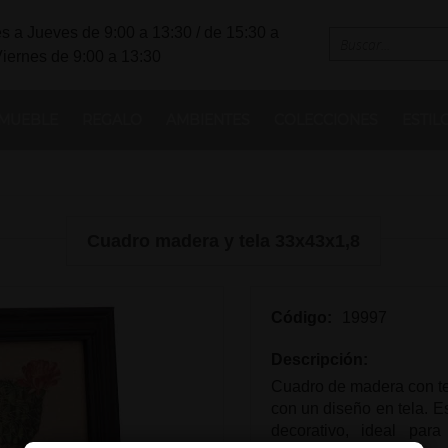
s a Jueves de 9:00 a 13:30 / de 15:30 a
Viernes de 9:00 a 13:30
MUEBLE
REGALO
AMBIENTES
COLECCIONES
ESTIL
Cuadro madera y tela 33x43x1,8
Código:
19997
Descripción:
Cuadro de madera con te
con un diseño en tela. Es
decorativo, ideal par