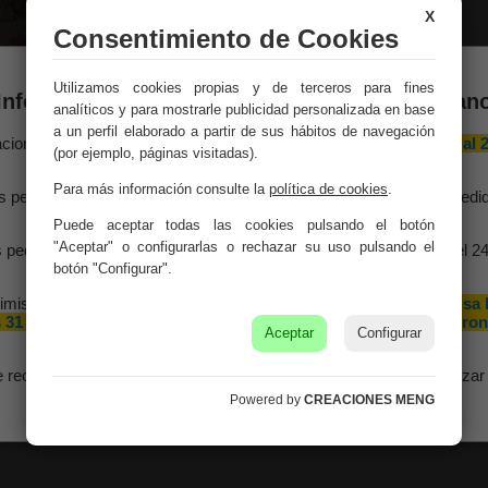
personalizado.
X
Consentimiento de Cookies
Medidas:
33x43x1,8
Utilizamos cookies propias y de terceros para fines
Peso:
0.50Kg.
Información importante – Vacaciones de veran
analíticos y para mostrarle publicidad personalizada en base
a un perfil elaborado a partir de sus hábitos de navegación
Montaje:
Viene monta
aciones Meng hará una
pausa por vacaciones de verano del 10 al 
(por ejemplo, páginas visitadas).
agosto
, ambos inclusive.
Color:
Multicolor
Para más información consulte la
política de cookies
.
s pedidos recibidos hasta el 4 de agosto serán gestionados y expedi
antes del cierre vacacional.
Material:
Tela + Mader
Puede aceptar todas las cookies pulsando el botón
"Aceptar" o configurarlas o rechazar su uso pulsando el
 pedidos realizados a partir del 5 de agosto se tramitarán desde el 2
agosto, siguiendo el orden de recepción.
botón "Configurar".
imismo, le informamos de que la empresa hará una pequeña
pausa 
 31 de agosto y 1 de septiembre con motivo de las fiestas patron
Aceptar
Configurar
de nuestra localidad.
e recomendamos realizar sus pedidos con antelación para garantizar 
disponibilidad y los plazos de entrega.
Powered by
CREACIONES MENG