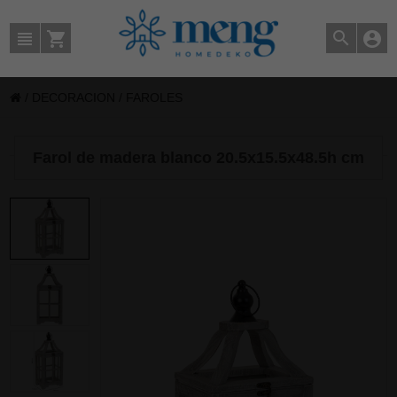
/
DECORACION
/
FAROLES
Farol de madera blanco 20.5x15.5x48.5h cm