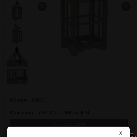
Código:
29810
Colección:
JARDIN ILUMINACIÓN
VER COLECCIÓN
X