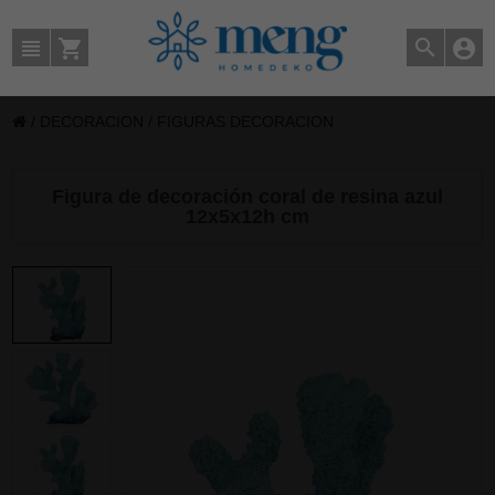
/
DECORACION
/
FIGURAS DECORACION
Figura de decoración coral de resina azul
12x5x12h cm