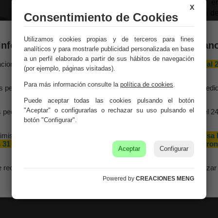
Es ideal para exhibir e
X
desees vivir la música d
Consentimiento de Cookies
Medidas:
51,5x30x62,
Utilizamos cookies propias y de terceros para fines
Información importante – Vacaciones de veran
analíticos y para mostrarle publicidad personalizada en base
Peso:
12Kg.
a un perfil elaborado a partir de sus hábitos de navegación
aciones Meng hará una
pausa por vacaciones de verano del 10 al 
(por ejemplo, páginas visitadas).
Montaje:
Viene monta
agosto
, ambos inclusive.
Para más información consulte la
política de cookies
.
s pedidos recibidos hasta el 4 de agosto serán gestionados y expedi
Color:
Azul
antes del cierre vacacional.
Puede aceptar todas las cookies pulsando el botón
"Aceptar" o configurarlas o rechazar su uso pulsando el
Material:
MGO
 pedidos realizados a partir del 5 de agosto se tramitarán desde el 2
agosto, siguiendo el orden de recepción.
botón "Configurar".
imismo, le informamos de que la empresa hará una pequeña
pausa 
 31 de agosto y 1 de septiembre con motivo de las fiestas patron
Aceptar
Configurar
de nuestra localidad.
e recomendamos realizar sus pedidos con antelación para garantizar 
disponibilidad y los plazos de entrega.
Powered by
CREACIONES MENG