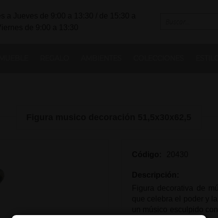
s a Jueves de 9:00 a 13:30 / de 15:30 a
Viernes de 9:00 a 13:30
MUEBLE
REGALO
AMBIENTES
COLECCIONES
ESTIL
Figura musico decoración 51,5x30x62,5
Código:
20430
Descripción:
Figura decorativa de mú
que celebra el poder y l
un músico esculpido con