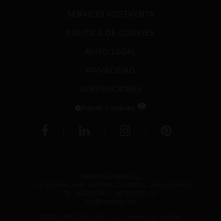
SERVICIO POSTVENTA
POLÍTICA DE COOKIES
AVISO LEGAL
PRIVACIDAD
SUBVENCIONES
1
Panel cookies
CREACIONES MENG, S.L.
P.I. El Carrascot, Avda. del Vimen, 12 46850 L´Olleria (Valencia)
TEL.
962 200 967
| FAX 962 201 821
info@creameng.com
©2026 CREACIONES MENG, S.L.
Powered by Sellforge
|