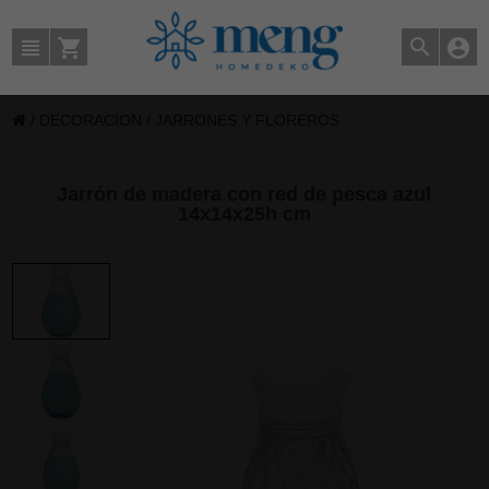
/
DECORACION
/
JARRONES Y FLOREROS
Jarrón de madera con red de pesca azul
14x14x25h cm