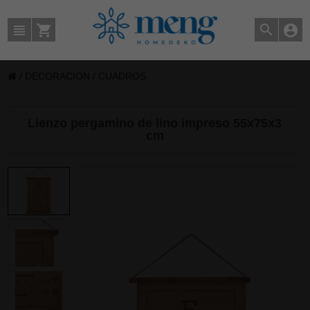
/
DECORACION
/
CUADROS
Lienzo pergamino de lino impreso 55x75x3
cm