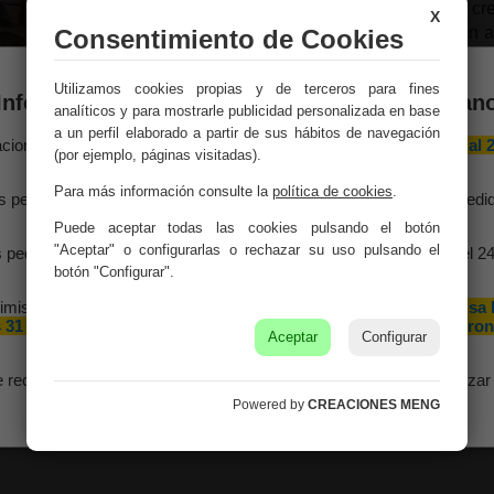
artística que rezuma cr
X
añaden una dimensión ar
Consentimiento de Cookies
inspiradora.
Utilizamos cookies propias y de terceros para fines
Información importante – Vacaciones de veran
Medidas:
33x38x2h cm
analíticos y para mostrarle publicidad personalizada en base
a un perfil elaborado a partir de sus hábitos de navegación
aciones Meng hará una
pausa por vacaciones de verano del 10 al 
Peso:
0.08Kg.
(por ejemplo, páginas visitadas).
agosto
, ambos inclusive.
Montaje:
Viene monta
Para más información consulte la
política de cookies
.
s pedidos recibidos hasta el 4 de agosto serán gestionados y expedi
antes del cierre vacacional.
Puede aceptar todas las cookies pulsando el botón
Color:
Multicolor
"Aceptar" o configurarlas o rechazar su uso pulsando el
 pedidos realizados a partir del 5 de agosto se tramitarán desde el 2
agosto, siguiendo el orden de recepción.
botón "Configurar".
Material:
Abeto Chino /
imismo, le informamos de que la empresa hará una pequeña
pausa 
 31 de agosto y 1 de septiembre con motivo de las fiestas patron
Aceptar
Configurar
de nuestra localidad.
e recomendamos realizar sus pedidos con antelación para garantizar 
disponibilidad y los plazos de entrega.
Powered by
CREACIONES MENG