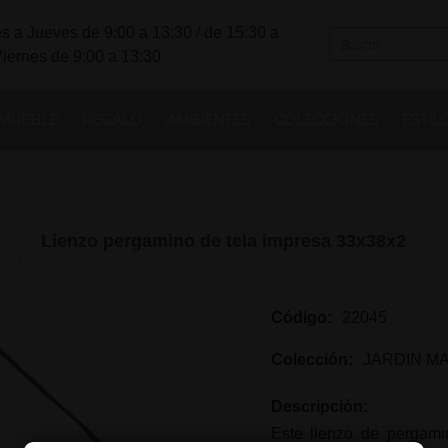
s a Jueves de 9:00 a 13:30 / de 15:30 a
Viernes de 9:00 a 13:30
MUEBLE
REGALO
AMBIENTES
COLECCIONES
ESTIL
Lienzo pergamino de tela impresa 33x38x2
Código:
22045
Colección:
JARDIN M
Descripción:
Este lienzo de pergami