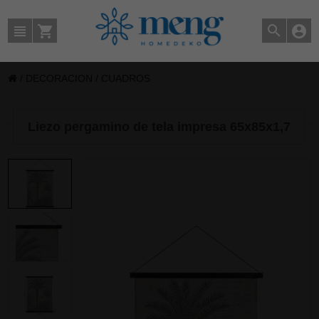
/
DECORACION
/
CUADROS
Liezo pergamino de tela impresa 65x85x1,7