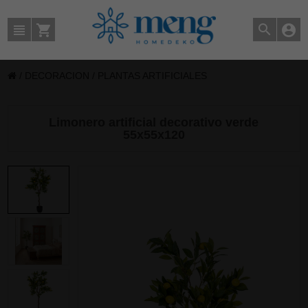
/
DECORACION
/
PLANTAS ARTIFICIALES
Limonero artificial decorativo verde
55x55x120