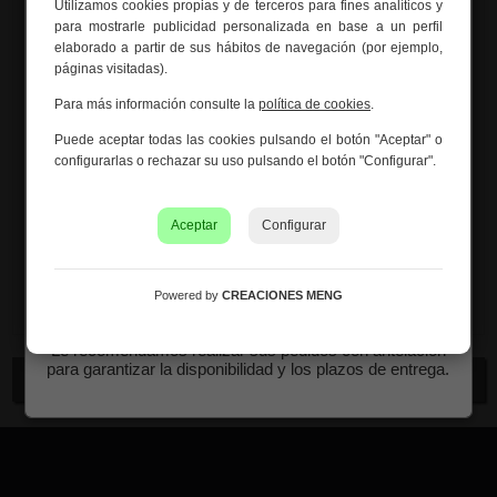
Utilizamos cookies propias y de terceros para fines analíticos y
Información importante – Vacaciones
55 x 55 x 120 cm.
para mostrarle publicidad personalizada en base a un perfil
de verano
elaborado a partir de sus hábitos de navegación (por ejemplo,
Estilo:
GARDEN
páginas visitadas).
Creaciones Meng hará una
pausa por vacaciones de
verano del 10 al 21 de agosto
, ambos inclusive.
Medidas:
55x55x120ch cm
Para más información consulte la
política de cookies
.
Los pedidos recibidos hasta el 4 de agosto serán
Puede aceptar todas las cookies pulsando el botón "Aceptar" o
Peso:
2.3Kg.
gestionados y expedidos antes del cierre vacacional.
configurarlas o rechazar su uso pulsando el botón "Configurar".
Los pedidos realizados a partir del 5 de agosto se
Montaje:
Viene montado
tramitarán desde el 24 de agosto, siguiendo el orden de
recepción.
Aceptar
Configurar
Color:
Verde
Asimismo, le informamos de que la empresa hará una
pequeña
pausa los días 31 de agosto y 1 de septiembre
Material:
PE, Alambre De Hierro, PP
con motivo de las fiestas patronales
de nuestra
Powered by
CREACIONES MENG
localidad.
Le recomendamos realizar sus pedidos con antelación
para garantizar la disponibilidad y los plazos de entrega.
Continuar comprando