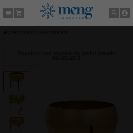
/
DECORACION
/
MACETEROS
Macetero con soporte de metal dorado
25x25x27.5