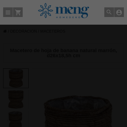
/
DECORACION
/
MACETEROS
Macetero de hoja de banana natural marrón,
d26x18,5h cm