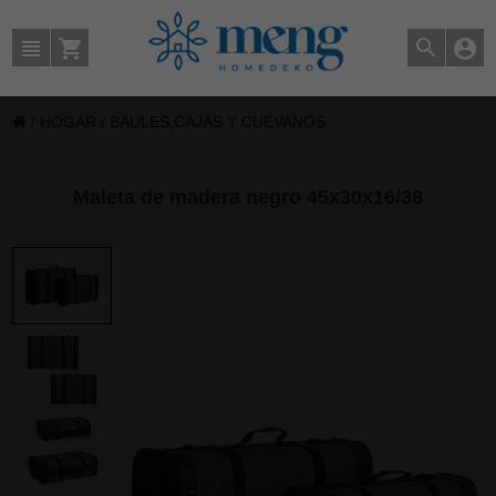
/
HOGAR
/
BAULES,CAJAS Y CUEVANOS
Maleta de madera negro 45x30x16/38