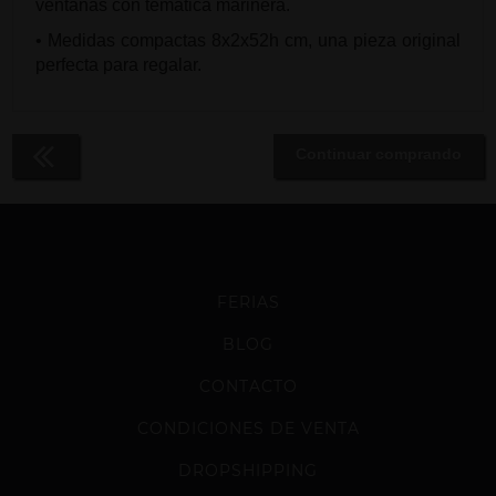
ventanas con temática marinera.
• Medidas compactas 8x2x52h cm, una pieza original
perfecta para regalar.
Continuar comprando
FERIAS
BLOG
CONTACTO
CONDICIONES DE VENTA
DROPSHIPPING