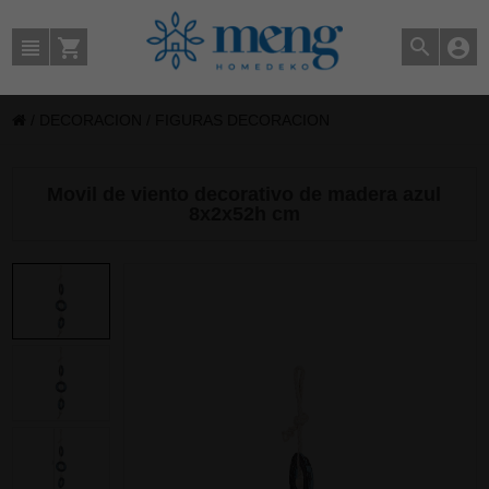
/
DECORACION
/
FIGURAS DECORACION
Movil de viento decorativo de madera azul
8x2x52h cm