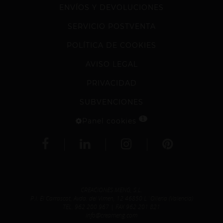
ENVÍOS Y DEVOLUCIONES
SERVICIO POSTVENTA
POLÍTICA DE COOKIES
AVISO LEGAL
PRIVACIDAD
SUBVENCIONES
1
Panel cookies
CREACIONES MENG, S.L.
P.I. El Carrascot, Avda. del Vimen, 12 46850 L´Olleria (Valencia)
TEL.
962 200 967
| FAX 962 201 821
info@creameng.com